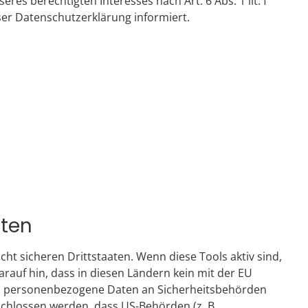
res berechtigten Interesses nach Art. 6 Abs. 1 lit. f
ser Datenschutzerklärung informiert.
aten
t sicheren Drittstaaten. Wenn diese Tools aktiv sind,
rauf hin, dass in diesen Ländern kein mit der EU
et, personenbezogene Daten an Sicherheitsbehörden
schlossen werden, dass US-Behörden (z. B.