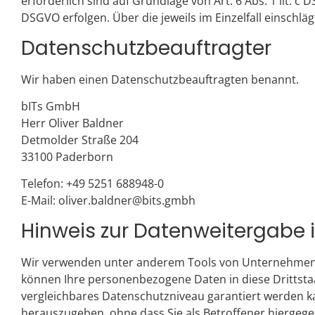
erforderlich sind auf Grundlage von Art. 6 Abs. 1 lit. c
DSGVO erfolgen. Über die jeweils im Einzelfall einschl
Datenschutz­beauftragter
Wir haben einen Datenschutzbeauftragten benannt.
bITs GmbH
Herr Oliver Baldner
Detmolder Straße 204
33100 Paderborn
Telefon: +49 5251 688948-0
E-Mail:
oliver.baldner@bits.gmbh
Hinweis zur Datenweitergabe i
Wir verwenden unter anderem Tools von Unternehmen mit
können Ihre personenbezogene Daten in diese Drittstaa
vergleichbares Datenschutzniveau garantiert werden k
herauszugeben, ohne dass Sie als Betroffener hiergege