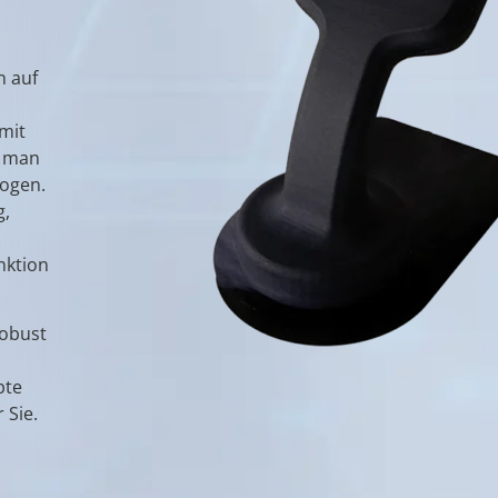
n auf
 mit
t man
zogen.
g,
nktion
robust
pte
 Sie.