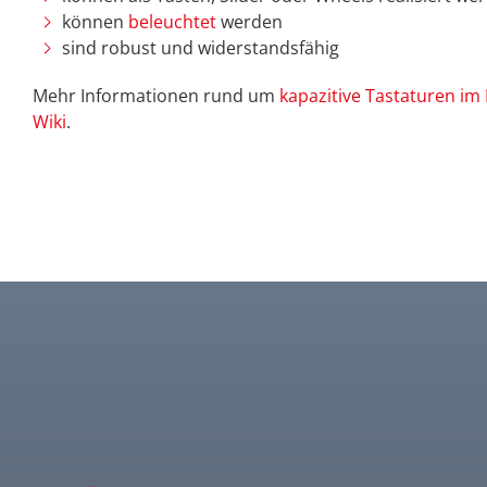
können
beleuchtet
werden
sind robust und widerstandsfähig
Mehr Informationen rund um
kapazitive Tastaturen im
Wiki
.
Tactile Key