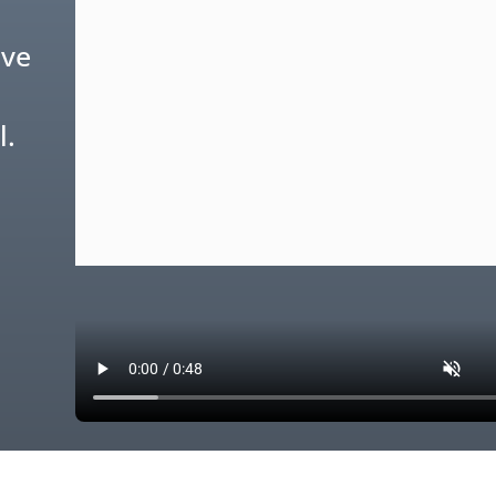
ive
l.