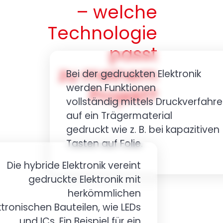
– welche
Technologie
passt
zu meinem
Bei der gedruckten Elektronik
werden Funktionen
Projekt?
vollständig mittels Druckverfahr
auf ein Trägermaterial
gedruckt wie z. B. bei kapazitiven
Tasten auf Folie.
Die hybride Elektronik vereint
gedruckte Elektronik mit
herkömmlichen
ktronischen Bauteilen, wie LEDs
und ICs. Ein Beispiel für ein